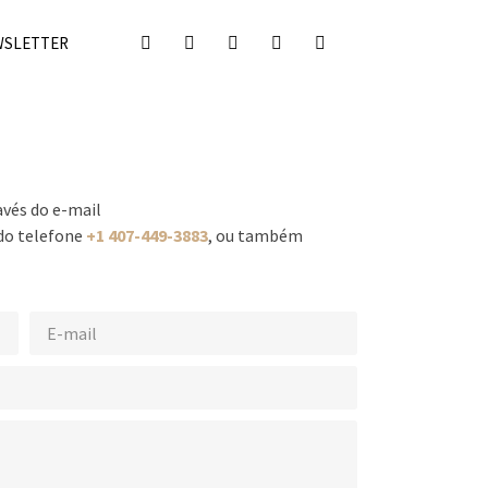
WSLETTER
vés do e-mail
do telefone
+1 407-449-3883
, ou também