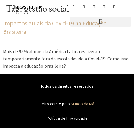
Tag:
gestão social
NEWSLETTER
Impactos atuais da Covid-19 na Educação
Brasileira
Mais de 95% alunos da América Latina estiveram
temporariamente fora da escola devido à Covid-19. Como isso
impacta a educação brasileira?
Todos os direitos reservados
Feito com ♥ pelo
Mundo da Má
Política de Privacidade